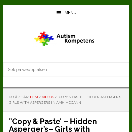
Hoppa
Hoppa
till
till
MENU
huvudinnehåll
det
primära
sidofältet
Sök
på
webbplatsen
DU ÄR HÄR:
HEM
/
VIDEOS
/
”COPY & PASTE’ – HIDDEN ASPERGER’S–
GIRLS WITH ASPERGERS | NIAMH MCCANN
”Copy & Paste’ – Hidden
Asperger’s– Girls with