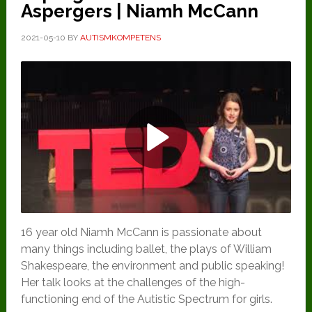
Aspergers | Niamh McCann
2021-05-10
BY
AUTISMKOMPETENS
Play
Video
16 year old Niamh McCann is passionate about
many things including ballet, the plays of William
Shakespeare, the environment and public speaking!
Her talk looks at the challenges of the high-
functioning end of the Autistic Spectrum for girls.