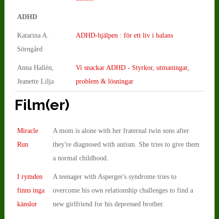
ADHD
Katarina A.
ADHD-hjälpen : för ett liv i balans
Sörngård
Anna Hallén,
Vi snackar ADHD - Styrkor, utmaningar,
Jeanette Lilja
problem & lösningar
Film(er)
Miracle
A mom is alone with her fraternal twin sons after
Run
they're diagnosed with autism. She tries to give them
a normal childhood.
I rymden
A teenager with Asperger's syndrome tries to
finns inga
overcome his own relationship challenges to find a
känslor
new girlfriend for his depressed brother.