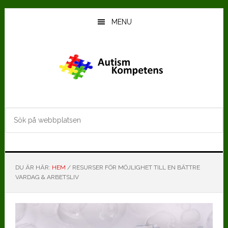
Hoppa
Hoppa
till
till
MENU
huvudinnehåll
det
primära
sidofältet
Sök
på
webbplatsen
DU ÄR HÄR:
HEM
/
RESURSER FÖR MÖJLIGHET TILL EN BÄTTRE
VARDAG & ARBETSLIV