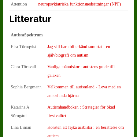
Attention
neuropsykiatriska funktionsnedsättningar (NPF)
Litteratur
AutismSpektrum
Elsa Törnqvist
Jag vill bara bli erkänd som stat : en
självbiografi om autism
Clara Törnvall
Vanliga människor : autistens guide till
galaxen
Sophia Bergmann
Välkommen till autismland - Leva med en
annorlunda hjärna
Katarina A.
Autismhandboken : Strategier för ökad
Sörngård
livskvalitet
Lina Liman
Konsten att fejka arabiska : en berättelse om
autism