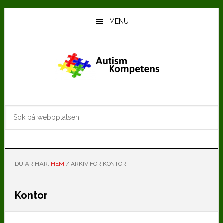
Hoppa
Hoppa
till
till
MENU
huvudinnehåll
det
primära
sidofältet
Sök
på
webbplatsen
DU ÄR HÄR:
HEM
/
ARKIV FÖR KONTOR
Kontor