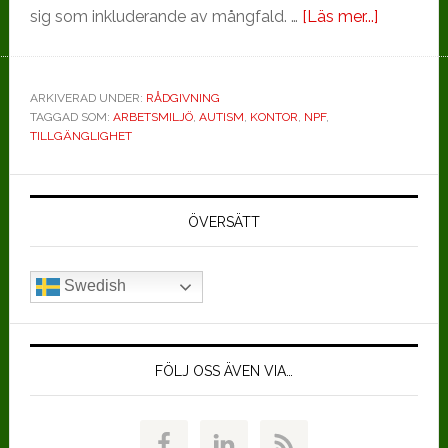
om
sig som inkluderande av mångfald. …
[Läs mer...]
Ett
autismvän
kontor,
ARKIVERAD UNDER:
RÅDGIVNING
TAGGAD SOM:
ARBETSMILJÖ
,
AUTISM
,
KONTOR
,
NPF
,
hållbart
TILLGÄNGLIGHET
för
alla
Primärt
sidofält
ÖVERSÄTT
Swedish
FÖLJ OSS ÄVEN VIA…