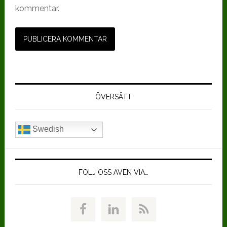
kommentar.
Primärt
sidofält
ÖVERSÄTT
Swedish
FÖLJ OSS ÄVEN VIA…