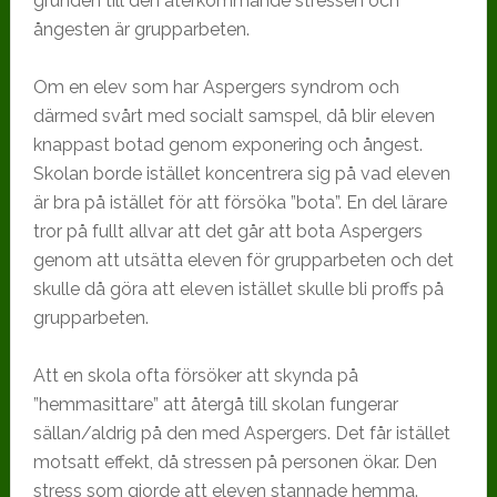
grunden till den återkommande stressen och
ångesten är grupparbeten.
Om en elev som har Aspergers syndrom och
därmed svårt med socialt samspel, då blir eleven
knappast botad genom exponering och ångest.
Skolan borde istället koncentrera sig på vad eleven
är bra på istället för att försöka ”bota”. En del lärare
tror på fullt allvar att det går att bota Aspergers
genom att utsätta eleven för grupparbeten och det
skulle då göra att eleven istället skulle bli proffs på
grupparbeten.
Att en skola ofta försöker att skynda på
”hemmasittare” att återgå till skolan fungerar
sällan/aldrig på den med Aspergers. Det får istället
motsatt effekt, då stressen på personen ökar. Den
stress som gjorde att eleven stannade hemma.