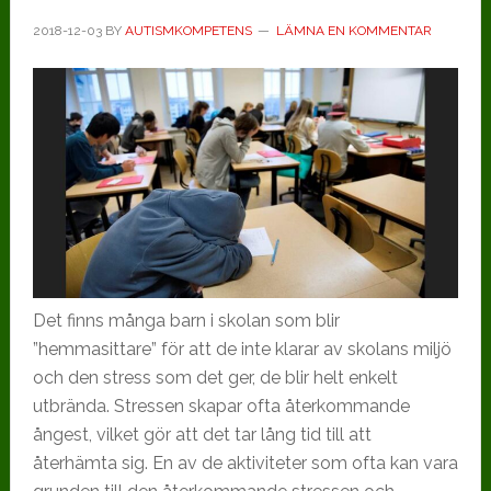
2018-12-03
BY
AUTISMKOMPETENS
LÄMNA EN KOMMENTAR
Det finns många barn i skolan som blir
”hemmasittare” för att de inte klarar av skolans miljö
och den stress som det ger, de blir helt enkelt
utbrända. Stressen skapar ofta återkommande
ångest, vilket gör att det tar lång tid till att
återhämta sig. En av de aktiviteter som ofta kan vara