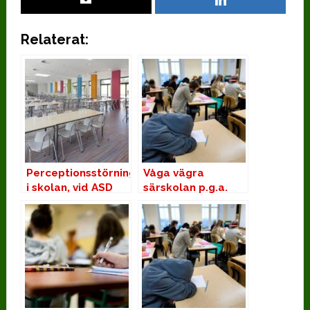
Relaterat:
Perceptionsstörningar
Våga vägra
i skolan, vid ASD
särskolan p.g.a.
Aspergers