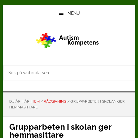
Hoppa
Hoppa
till
till
MENU
huvudinnehåll
det
primära
sidofältet
Sök
på
webbplatsen
DU ÄR HÄR:
HEM
/
RÅDGIVNING
/
GRUPPARBETEN I SKOLAN GER
HEMMASITTARE
Grupparbeten i skolan ger
hemmasittare