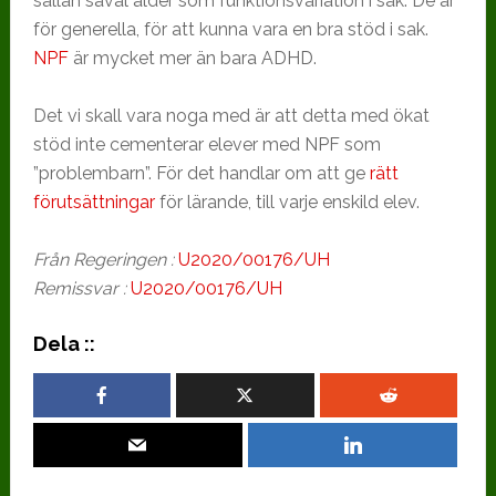
sällan såväl ålder som funktionsvariation i sak. De är
för generella, för att kunna vara en bra stöd i sak.
NPF
är mycket mer än bara ADHD.
Det vi skall vara noga med är att detta med ökat
stöd inte cementerar elever med NPF som
”problembarn”. För det handlar om att ge
rätt
förutsättningar
för lärande, till varje enskild elev.
Från Regeringen :
U2020/00176/UH
Remissvar :
U2020/00176/UH
Dela ::