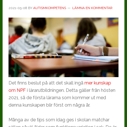
2021-05-08
BY
AUTISMKOMPETENS
LÄMNA EN KOMMENTAR
Det finns beslut på att det skall ingå
mer kunskap
om NPF
i lärarutbildningen. Detta gäller från hösten
2021, så de första lärarna som kommer ut med
denna kunskapen blir först om några år.
Många av de tips som idag ges i skolan matchar