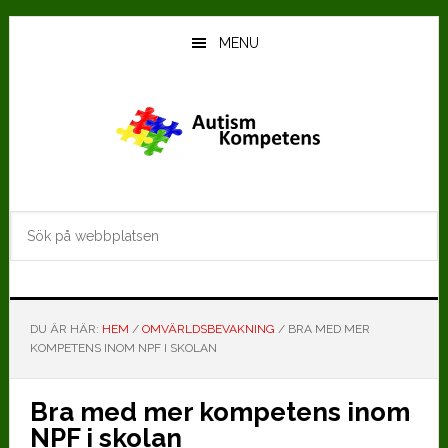
Hoppa
Hoppa
till
till
MENU
huvudinnehåll
det
primära
sidofältet
Sök
på
webbplatsen
DU ÄR HÄR:
HEM
/
OMVÄRLDSBEVAKNING
/
BRA MED MER
KOMPETENS INOM NPF I SKOLAN
Bra med mer kompetens inom
NPF i skolan