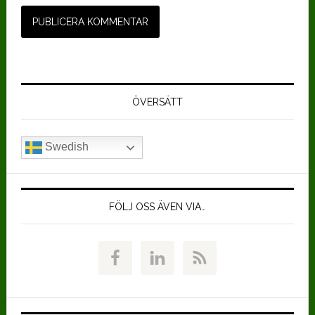
Primärt
sidofält
ÖVERSÄTT
Swedish
FÖLJ OSS ÄVEN VIA…