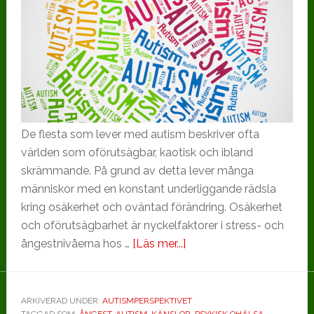
De flesta som lever med autism beskriver ofta
världen som oförutsägbar, kaotisk och ibland
skrämmande. På grund av detta lever många
människor med en konstant underliggande rädsla
kring osäkerhet och oväntad förändring. Osäkerhet
och oförutsägbarhet är nyckelfaktorer i stress- och
om
ångestnivåerna hos …
[Läs mer...]
Stress
och
ångest
ARKIVERAD UNDER:
AUTISMPERSPEKTIVET
TAGGAD SOM:
ÅNGEST
,
AUTISM
,
KÄNSLOR
,
PSYKISK OHÄLSA
,