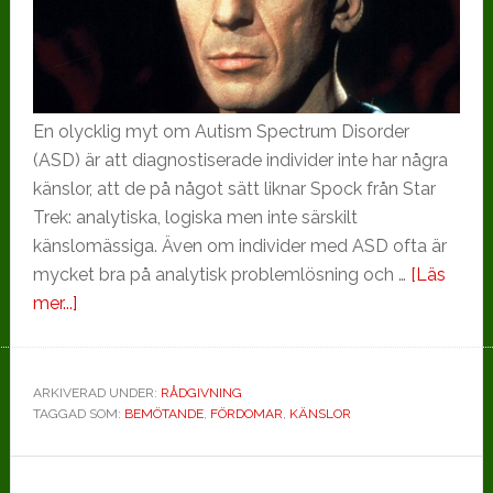
En olycklig myt om Autism Spectrum Disorder
(ASD) är att diagnostiserade individer inte har några
känslor, att de på något sätt liknar Spock från Star
Trek: analytiska, logiska men inte särskilt
känslomässiga. Även om individer med ASD ofta är
mycket bra på analytisk problemlösning och …
[Läs
om
mer...]
Har
du
mött
ARKIVERAD UNDER:
RÅDGIVNING
TAGGAD SOM:
Mr.
BEMÖTANDE
,
FÖRDOMAR
,
KÄNSLOR
Spock
?