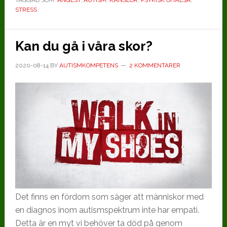
hos
STRESS
den
med
autism
Kan du gå i våra skor?
2020-08-14
BY
AUTISMKOMPETENS
2 KOMMENTARER
Det finns en fördom som säger att människor med
en diagnos inom autismspektrum inte har empati.
Detta är en myt vi behöver ta död på genom