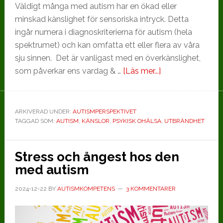
Väldigt många med autism har en ökad eller
minskad känslighet för sensoriska intryck. Detta
ingår numera i diagnoskriterierna för autism (hela
spektrumet) och kan omfatta ett eller flera av våra
sju sinnen. Det är vanligast med en överkänslighet,
om
som påverkar ens vardag & …
[Läs mer...]
Sensorisk
överkänslighet
vid
ARKIVERAD UNDER:
AUTISMPERSPEKTIVET
TAGGAD SOM:
AUTISM
,
KÄNSLOR
,
PSYKISK OHÄLSA
autism
,
UTBRÄNDHET
Stress och ångest hos den
med autism
2024-12-22
BY
AUTISMKOMPETENS
3 KOMMENTARER