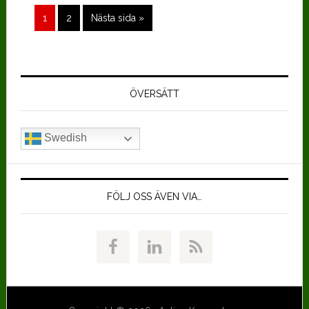
Sida
Sida
Go
1
2
Nästa sida »
to
Primärt
sidofält
ÖVERSÄTT
Swedish
FÖLJ OSS ÄVEN VIA…