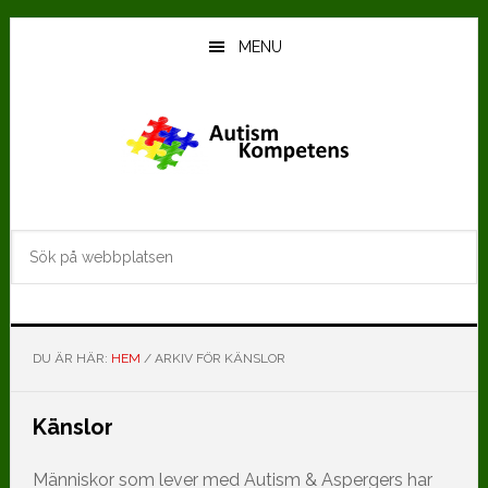
Hoppa
Hoppa
till
till
MENU
huvudinnehåll
det
primära
sidofältet
Sök
på
webbplatsen
DU ÄR HÄR:
HEM
/
ARKIV FÖR KÄNSLOR
Känslor
Människor som lever med Autism & Aspergers har