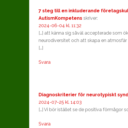
7 steg till en inkluderande företags
AutismKompetens
skriver:
2024-06-04 kl. 11:32
[…] att känna sig såväl accepterade som öka
neurodiversitet och att skapa en atmosfä
[…]
Svara
Diagnoskriterier för neurotypiskt s
2024-07-25 kl. 14:03
[…] Vi bör istället se de positiva förmågo
Svara