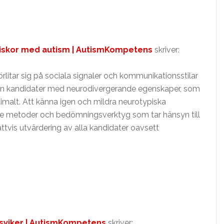
niskor med autism | AutismKompetens
skriver:
förlitar sig på sociala signaler och kommunikationsstilar
kan kandidater med neurodivergerande egenskaper, som
imalt. Att känna igen och mildra neurotypiska
de metoder och bedömningsverktyg som tar hänsyn till
 rättvis utvärdering av alla kandidater oavsett
 sviker | AutismKompetens
skriver: