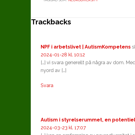
Läsarkommentarer
Trackbacks
NPF i arbetslivet | AutismKompetens
s
2024-01-28 kl. 10:12
[…] vi svara generellt på några av dom. Med 
nyord av […]
Svara
Autism i styrelserummet, en potenti
2024-03-23 kl. 17:07