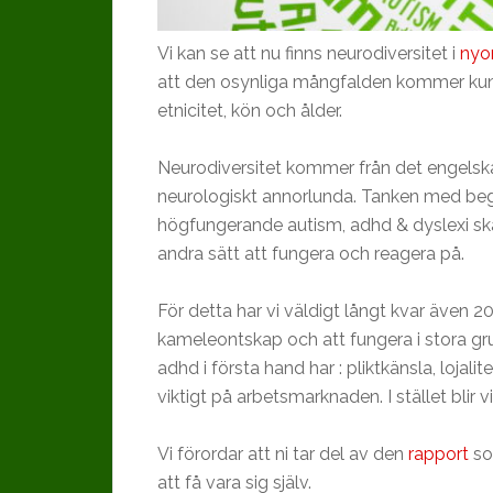
Vi kan se att nu finns neurodiversitet i
nyo
att den osynliga mångfalden kommer kun
etnicitet, kön och ålder.
Neurodiversitet kommer från det engelsk
neurologiskt annorlunda. Tanken med beg
högfungerande autism, adhd & dyslexi sk
andra sätt att fungera och reagera på.
För detta har vi väldigt långt kvar även 2
kameleontskap och att fungera i stora 
adhd i första hand har : pliktkänsla, lojal
viktigt på arbetsmarknaden. I stället blir 
Vi förordar att ni tar del av den
rapport
so
att få vara sig själv.