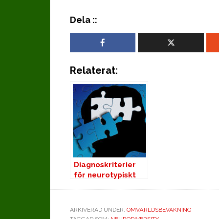
Dela ::
Relaterat:
Diagnoskriterier
för neurotypiskt
syndrom
ARKIVERAD UNDER:
OMVÄRLDSBEVAKNING
TAGGAD SOM:
NEURODIVERSITY