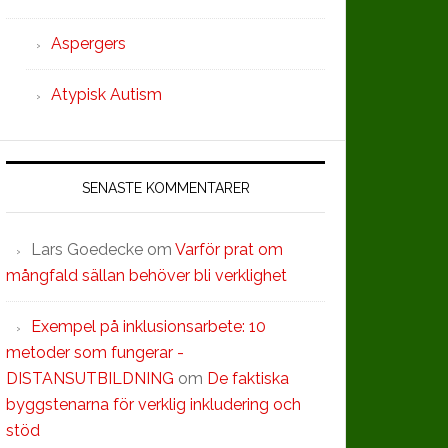
Aspergers
Atypisk Autism
SENASTE KOMMENTARER
Lars Goedecke
om
Varför prat om
mångfald sällan behöver bli verklighet
Exempel på inklusionsarbete: 10
metoder som fungerar -
DISTANSUTBILDNING
om
De faktiska
byggstenarna för verklig inkludering och
stöd