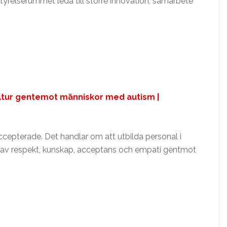
styrelserummet leda till större innovation, samarbete
kultur gentemot människor med autism |
 accepterade. Det handlar om att utbilda personal i
r av respekt, kunskap, acceptans och empati gentmot