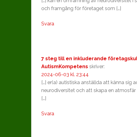
[…] kan en omfamning av neurodiversitet i 
och framgång för företaget som […]
Svara
7 steg till en inkluderande företags
AutismKompetens
skriver:
2024-06-03 kl. 23:44
[…] er(a) autistiska anställda att känna sig
neurodiversitet och att skapa en atmosfä
[…]
Svara