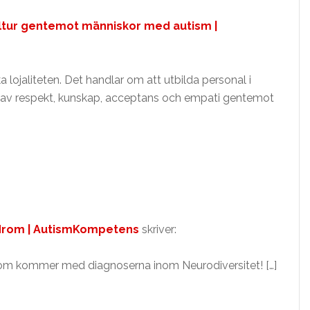
kultur gentemot människor med autism |
 lojaliteten. Det handlar om att utbilda personal i
r av respekt, kunskap, acceptans och empati gentemot
yndrom | AutismKompetens
skriver:
r som kommer med diagnoserna inom Neurodiversitet! […]