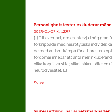
Personlighetstester exkluderar män
2025-01-03 kl. 12:53
[…] Till exempel, om en intervju i hög grad 
förknippade med neurotypiska individer, 
de med autism, kämpa för att prestera opt
fördomar innebär att anta mer inkluderan
olika kognitiva stilar, vilket säkerställer en
neurodiversitet. […]
Svara
Sjukersättning, när arbetsmarknaden