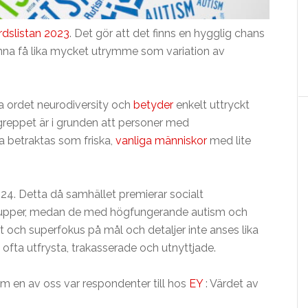
rdslistan 2023
. Det gör att det finns en hygglig chans
na få lika mycket utrymme som variation av
a ordet neurodiversity och
betyder
enkelt uttryckt
reppet är i grunden att personer med
a betraktas som friska,
vanliga människor
med lite
024. Detta då samhället premierar socialt
grupper, medan de med högfungerande autism och
itet och superfokus på mål och detaljer inte anses lika
vi ofta utfrysta, trakasserade och utnyttjade.
m en av oss var respondenter till hos
EY
: Värdet av