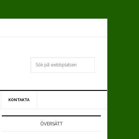
Sök
på
webbplatsen
KONTAKTA
Primärt
idofält
ÖVERSÄTT