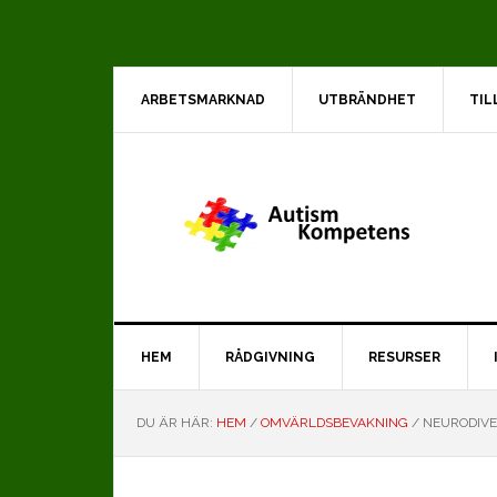
Hoppa
Hoppa
Hoppa
till
till
till
huvudnavigering
huvudinnehåll
det
primära
ARBETSMARKNAD
UTBRÄNDHET
TIL
sidofältet
HEM
RÅDGIVNING
RESURSER
DU ÄR HÄR:
HEM
/
OMVÄRLDSBEVAKNING
/
NEURODIVER