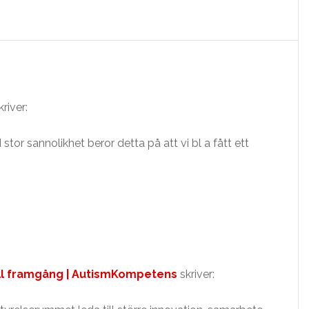
kriver:
stor sannolikhet beror detta på att vi bl a fått ett
ell framgång | AutismKompetens
skriver: