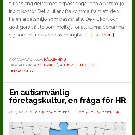
till oss ang detta med anpassningar och arbetsmiljö
inom kontor. Det brukar ofta komma fram att de vill
ha en arbetsmiljö som passar alla. De vill kort och
gott göra så lite som möjligt för att kunna benämna
om
sig som inkluderande av mångfald. …
[Läs mer...]
Ett
autismvän
kontor,
ARKIVERAD UNDER:
RÅDGIVNING
TAGGAD SOM:
ARBETSMILJÖ
,
AUTISM
,
KONTOR
,
NPF
,
hållbart
TILLGÄNGLIGHET
för
alla
En autismvänlig
företagskultur, en fråga för HR
2025-04-24
BY
AUTISMKOMPETENS
LÄMNA EN KOMMENTAR