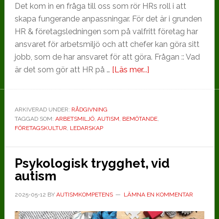
Det kom in en fråga till oss som rör HRs roll i att
skapa fungerande anpassningar. För det är i grunden
HR & företagsledningen som på valfritt företag har
ansvaret för arbetsmiljö och att chefer kan göra sitt
jobb, som de har ansvaret för att göra. Frågan :: Vad
om
är det som gör att HR på …
[Läs mer...]
När
HR
brister,
ARKIVERAD UNDER:
RÅDGIVNING
TAGGAD SOM:
ARBETSMILJÖ
,
AUTISM
,
BEMÖTANDE
får
,
FÖRETAGSKULTUR
,
LEDARSKAP
cheferna
lida
Psykologisk trygghet, vid
autism
2025-05-12
BY
AUTISMKOMPETENS
LÄMNA EN KOMMENTAR