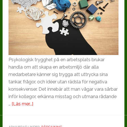
Psykologisk trygghet på en arbetsplats brukar
handla om att skapa en arbetsmiljö där alla
medarbetare känner sig trygga att uttrycka sina
tankar, frågor, och idéer utan rädsla för negativa
konsekvenser. Det innebär att man vågar vara sårbar
inför kollegor, erkänna misstag och utmana rådande
om
…
[Läs mer...]
Psykologisk
trygghet,
vid
ARKIVERAD UNDER:
RÅDGIVNING