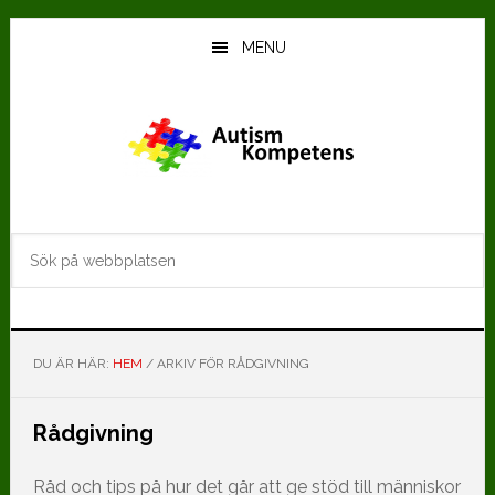
Hoppa
Hoppa
till
till
MENU
huvudinnehåll
det
primära
sidofältet
Sök
på
webbplatsen
DU ÄR HÄR:
HEM
/
ARKIV FÖR RÅDGIVNING
Rådgivning
Råd och tips på hur det går att ge stöd till människor