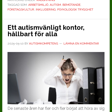
TAGGAD SOM:
ARBETSMILJÖ
autism
,
AUTISM
,
BEMÖTANDE
,
FÖRETAGSKULTUR
,
INKLUDERING
,
PSYKOLOGISK TRYGGHET
Ett autismvänligt kontor,
hållbart för alla
2025-05-10
BY
AUTISMKOMPETENS
LÄMNA EN KOMMENTAR
De senaste åren har fler och fler börjat att höra av sig