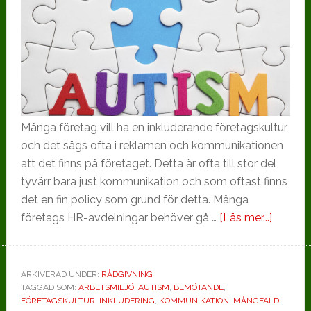
Många företag vill ha en inkluderande företagskultur
och det sägs ofta i reklamen och kommunikationen
att det finns på företaget. Detta är ofta till stor del
tyvärr bara just kommunikation och som oftast finns
det en fin policy som grund för detta. Många
om
företags HR-avdelningar behöver gå …
[Läs mer...]
En
autismv
företags
ARKIVERAD UNDER:
RÅDGIVNING
TAGGAD SOM:
ARBETSMILJÖ
,
AUTISM
,
BEMÖTANDE
,
en
FÖRETAGSKULTUR
,
INKLUDERING
,
KOMMUNIKATION
,
MÅNGFALD
,
fråga