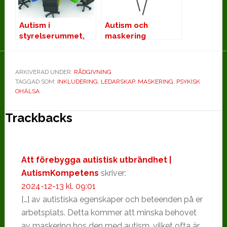
Autism i
Autism och
styrelserummet,
maskering
en potentiell
framgång
ARKIVERAD UNDER:
RÅDGIVNING
TAGGAD SOM:
INKLUDERING
,
LEDARSKAP
,
MASKERING
,
PSYKISK
OHÄLSA
Läsarkommentarer
Trackbacks
Att förebygga autistisk utbrändhet |
AutismKompetens
skriver:
2024-12-13 kl. 09:01
[…] av autistiska egenskaper och beteenden på er
arbetsplats. Detta kommer att minska behovet
av maskering hos den med autism, vilket ofta är