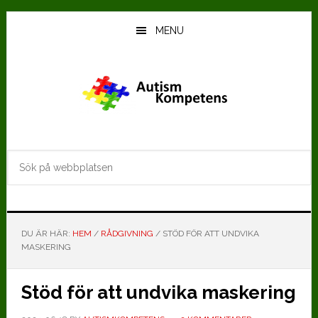
Hoppa
Hoppa
till
till
MENU
huvudinnehåll
det
primära
sidofältet
Sök
på
webbplatsen
DU ÄR HÄR:
HEM
/
RÅDGIVNING
/
STÖD FÖR ATT UNDVIKA
MASKERING
Stöd för att undvika maskering