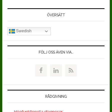
Primärt
sidofält
ÖVERSÄTT
Swedish
FÖLJ OSS ÄVEN VIA…
RÅDGIVNING
Högfunktionella diagnoser