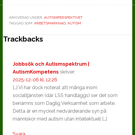
rehabilitering
ARKIVERAD UNDER:
AUTISMPERSPEKTIVET
TAGGAD SOM:
ARBETSMARKNAD
,
AUTISM
Läsarkommentarer
Trackbacks
Jobbsök och Autismspektrum |
AutismKompetens
skriver:
2025-12-06 kl. 12:26
[…] Vi har dock noterat att många inom
socialtjänsten (där LSS handläggs) ser det som
benämns som Daglig Verksamhet som arbete.
Detta är en mycket nedvärderande syn på
människor med autism utan intellektuell […]
Svara