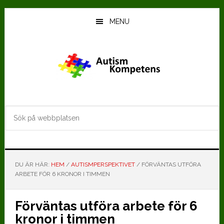
Hoppa
Hoppa
till
till
MENU
huvudinnehåll
det
primära
sidofältet
Sök
på
webbplatsen
DU ÄR HÄR:
HEM
/
AUTISMPERSPEKTIVET
/
FÖRVÄNTAS UTFÖRA
ARBETE FÖR 6 KRONOR I TIMMEN
Förväntas utföra arbete för 6
kronor i timmen