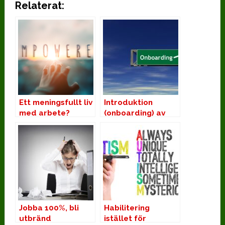
Relaterat:
Ett meningsfullt liv
Introduktion
med arbete?
(onboarding) av
anställda med
autism
Jobba 100%, bli
Habilitering
utbränd
istället för