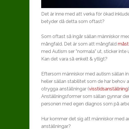
Det är inne med att verka för ökad inklu
betyder då detta som oftast?
Som oftast så ingår sällan människor me
mångfald. Det är som att mångfald
måst
med
Autism
ser ”normala” ut, sticker inte
Kan det vara så enkelt & ytligt?
Eftersom människor med
autism
sällan i
heller sällan stabilitet som de har behov a
otrygga anställningar (
visstidsanställning
Anställningsformer som sällan gynnar de
personen med egen diagnos som på arbe
Hur kommer det sig att människor med
a
anställningar?