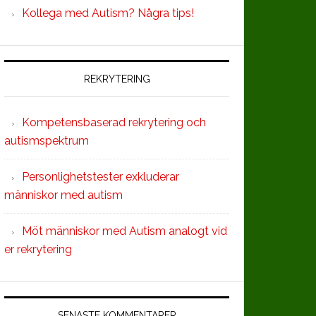
Kollega med Autism? Några tips!
REKRYTERING
Kompetensbaserad rekrytering och
autismspektrum
Personlighetstester exkluderar
människor med autism
Möt människor med Autism analogt vid
er rekrytering
SENASTE KOMMENTARER