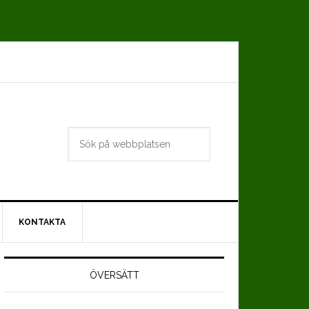
Sök
på
webbplatsen
KONTAKTA
Primärt
idofält
ÖVERSÄTT