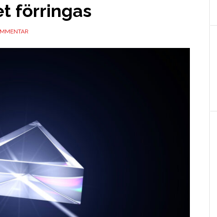
et förringas
OMMENTAR