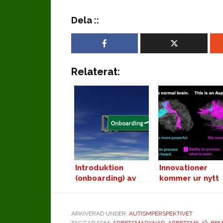
Dela ::
Relaterat:
Introduktion
Innovationer
(onboarding) av
kommer ur nytt
anställda med
tänkande
autism
ARKIVERAD UNDER:
AUTISMPERSPEKTIVET
TAGGAD SOM:
ARBETSMARKNAD
,
ARBETSMILJÖ
,
BEM