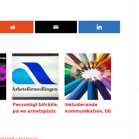
Personligt biträde,
Inkluderande
på en arbetsplats
kommunikation, till
människor med
Autism
ÖTANDE
,
LEDARSKAP