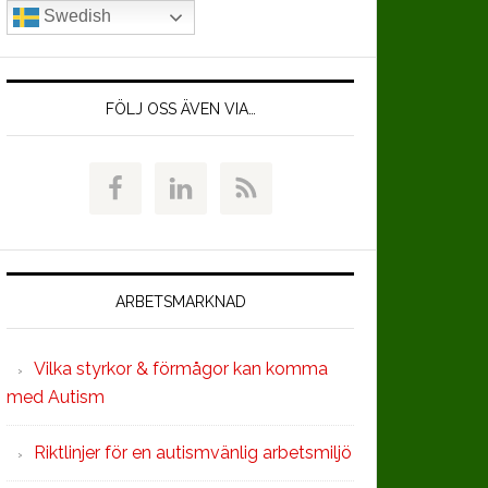
Swedish
FÖLJ OSS ÄVEN VIA…
ARBETSMARKNAD
Vilka styrkor & förmågor kan komma
med Autism
Riktlinjer för en autismvänlig arbetsmiljö