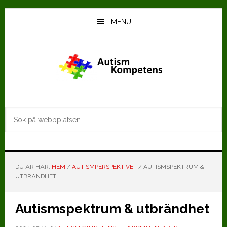
Hoppa
Hoppa
till
till
MENU
huvudinnehåll
det
primära
sidofältet
Sök
på
webbplatsen
DU ÄR HÄR:
HEM
/
AUTISMPERSPEKTIVET
/
AUTISMSPEKTRUM &
UTBRÄNDHET
Autismspektrum & utbrändhet