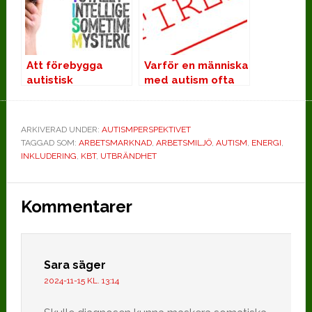
Att förebygga
Varför en människa
autistisk
med autism ofta
utbrändhet
blir uppsagd
ARKIVERAD UNDER:
AUTISMPERSPEKTIVET
TAGGAD SOM:
ARBETSMARKNAD
,
ARBETSMILJÖ
,
AUTISM
,
ENERGI
,
INKLUDERING
,
KBT
,
UTBRÄNDHET
Läsarkommentarer
Kommentarer
Sara
säger
2024-11-15 KL. 13:14